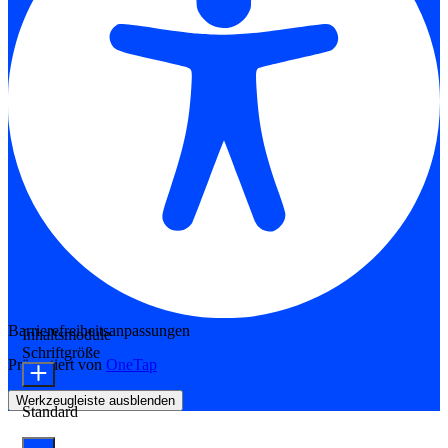
Barrierefreiheitsanpassungen
Inhaltsmodule
Schriftgröße
Präsentiert von
OneTap
Werkzeugleiste ausblenden
Standard